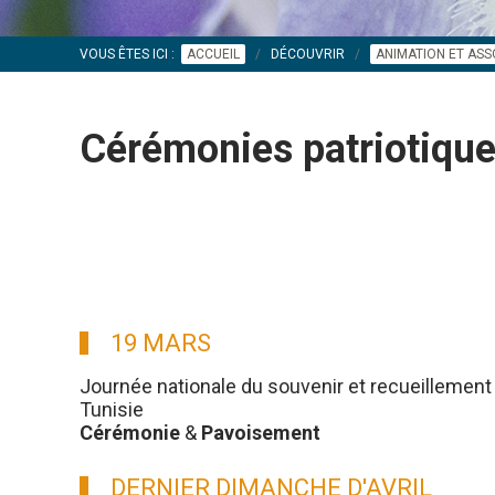
VOUS ÊTES ICI :
ACCUEIL
DÉCOUVRIR
ANIMATION ET ASS
Cérémonies patriotiq
19 MARS
Journée nationale du souvenir et recueillement 
Tunisie
Cérémonie
&
Pavoisement
DERNIER DIMANCHE D'AVRIL