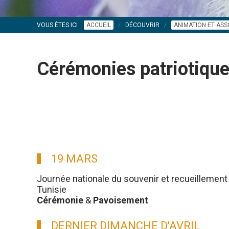
VOUS ÊTES ICI :
ACCUEIL
DÉCOUVRIR
ANIMATION ET ASS
Cérémonies patriotiq
19 MARS
Journée nationale du souvenir et recueillement 
Tunisie
Cérémonie
&
Pavoisement
DERNIER DIMANCHE D'AVRIL