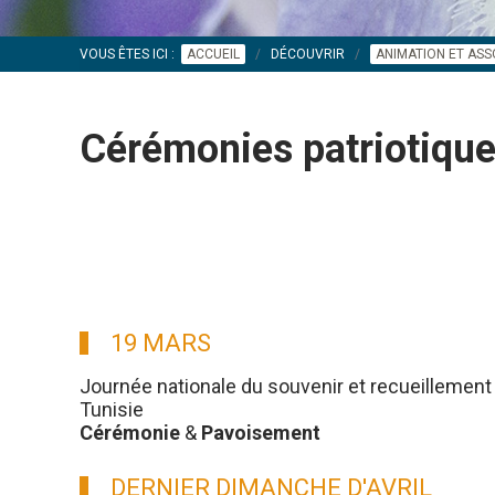
VOUS ÊTES ICI :
ACCUEIL
DÉCOUVRIR
ANIMATION ET ASS
Cérémonies patriotiq
19 MARS
Journée nationale du souvenir et recueillement 
Tunisie
Cérémonie
&
Pavoisement
DERNIER DIMANCHE D'AVRIL