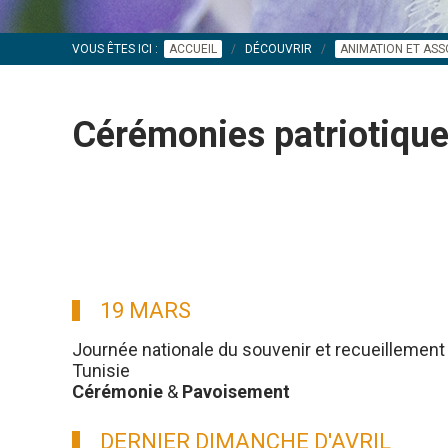
VOUS ÊTES ICI :
ACCUEIL
DÉCOUVRIR
ANIMATION ET ASS
Cérémonies patriotiq
19 MARS
Journée nationale du souvenir et recueillement 
Tunisie
Cérémonie
&
Pavoisement
DERNIER DIMANCHE D'AVRIL