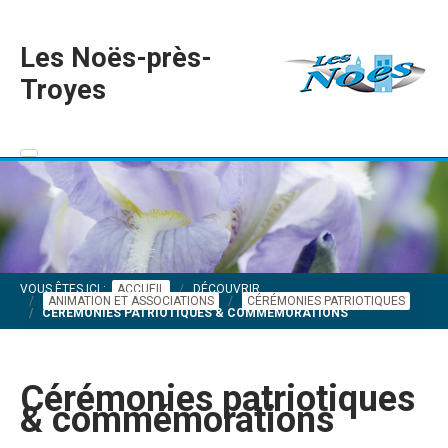
Les Noës-près-
Troyes
VOUS ÊTES ICI :
ACCUEIL
DÉCOUVRIR
ANIMATION ET ASSOCIATIONS
CÉRÉMONIES PATRIOTIQUES
CÉRÉMONIES PATRIOTIQUES & COMMÉMORATIONS
Cérémonies patriotiques
& commémorations