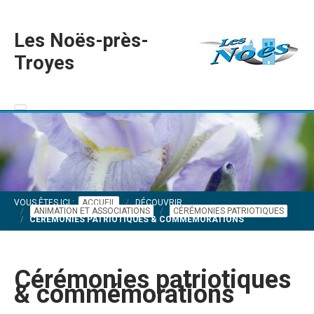
Les Noës-près-
Troyes
VOUS ÊTES ICI :
ACCUEIL
DÉCOUVRIR
ANIMATION ET ASSOCIATIONS
CÉRÉMONIES PATRIOTIQUES
CÉRÉMONIES PATRIOTIQUES & COMMÉMORATIONS
Cérémonies patriotiques
& commémorations