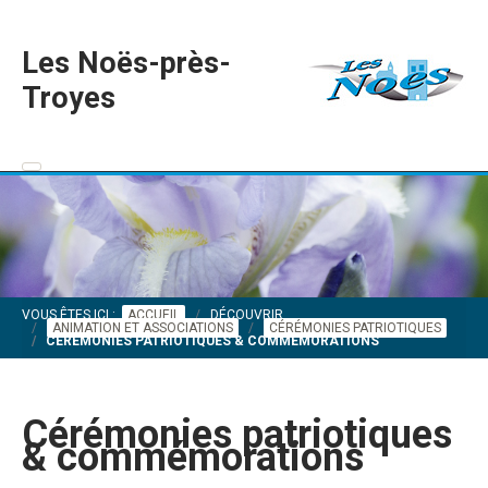
Les Noës-près-
Troyes
VOUS ÊTES ICI :
ACCUEIL
DÉCOUVRIR
ANIMATION ET ASSOCIATIONS
CÉRÉMONIES PATRIOTIQUES
CÉRÉMONIES PATRIOTIQUES & COMMÉMORATIONS
Cérémonies patriotiques
& commémorations