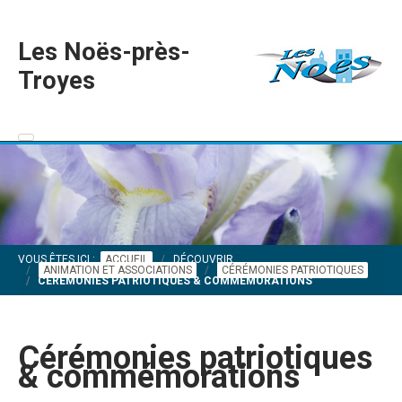
Les Noës-près-
Troyes
VOUS ÊTES ICI :
ACCUEIL
DÉCOUVRIR
ANIMATION ET ASSOCIATIONS
CÉRÉMONIES PATRIOTIQUES
CÉRÉMONIES PATRIOTIQUES & COMMÉMORATIONS
Cérémonies patriotiques
& commémorations