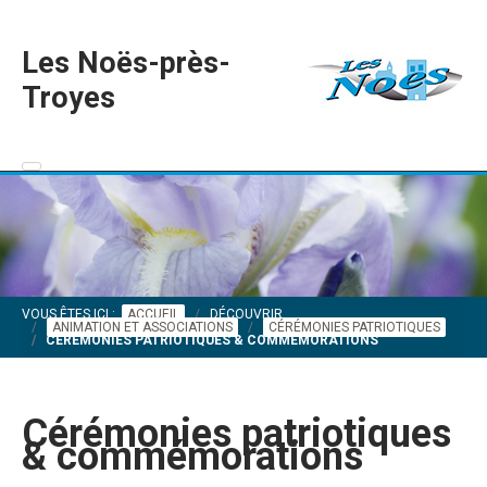
Les Noës-près-
Troyes
VOUS ÊTES ICI :
ACCUEIL
DÉCOUVRIR
ANIMATION ET ASSOCIATIONS
CÉRÉMONIES PATRIOTIQUES
CÉRÉMONIES PATRIOTIQUES & COMMÉMORATIONS
Cérémonies patriotiques
& commémorations