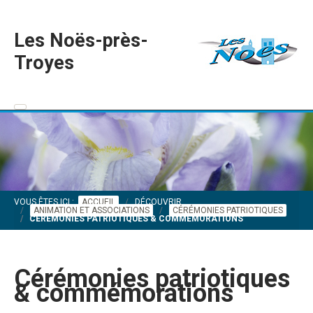
Les Noës-près-
Troyes
VOUS ÊTES ICI :
ACCUEIL
DÉCOUVRIR
ANIMATION ET ASSOCIATIONS
CÉRÉMONIES PATRIOTIQUES
CÉRÉMONIES PATRIOTIQUES & COMMÉMORATIONS
Cérémonies patriotiques
& commémorations