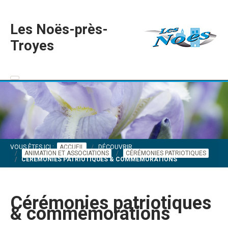
Les Noës-près-
Troyes
VOUS ÊTES ICI :
ACCUEIL
DÉCOUVRIR
ANIMATION ET ASSOCIATIONS
CÉRÉMONIES PATRIOTIQUES
CÉRÉMONIES PATRIOTIQUES & COMMÉMORATIONS
Cérémonies patriotiques
& commémorations