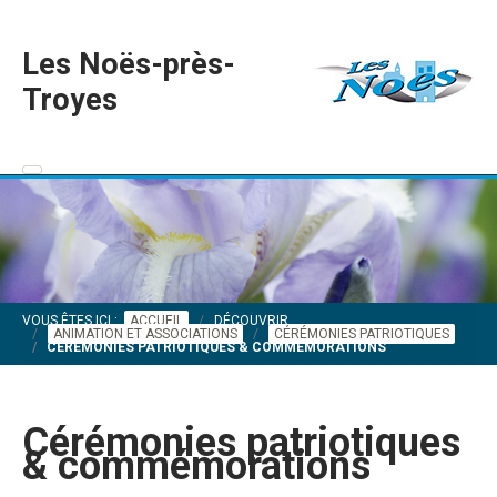
Les Noës-près-
Troyes
VOUS ÊTES ICI :
ACCUEIL
DÉCOUVRIR
ANIMATION ET ASSOCIATIONS
CÉRÉMONIES PATRIOTIQUES
CÉRÉMONIES PATRIOTIQUES & COMMÉMORATIONS
Cérémonies patriotiques
& commémorations