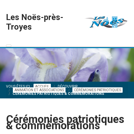
Les Noës-près-
Troyes
VOUS ÊTES ICI :
ACCUEIL
DÉCOUVRIR
ANIMATION ET ASSOCIATIONS
CÉRÉMONIES PATRIOTIQUES
CÉRÉMONIES PATRIOTIQUES & COMMÉMORATIONS
Cérémonies patriotiques
& commémorations