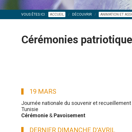
VOUS ÊTES ICI :
ACCUEIL
DÉCOUVRIR
ANIMATION ET ASS
Cérémonies patriotiq
19 MARS
Journée nationale du souvenir et recueillement 
Tunisie
Cérémonie
&
Pavoisement
DERNIER DIMANCHE D'AVRIL