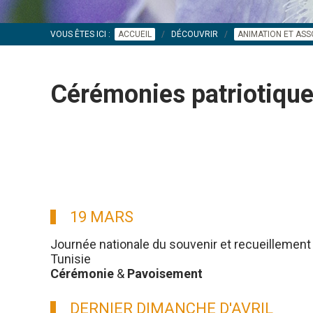
VOUS ÊTES ICI :
ACCUEIL
DÉCOUVRIR
ANIMATION ET ASS
Cérémonies patriotiq
19 MARS
Journée nationale du souvenir et recueillement 
Tunisie
Cérémonie
&
Pavoisement
DERNIER DIMANCHE D'AVRIL