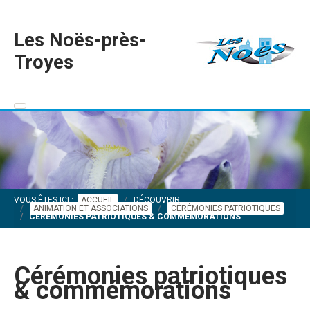
Les Noës-près-
Troyes
VOUS ÊTES ICI :
ACCUEIL
DÉCOUVRIR
ANIMATION ET ASSOCIATIONS
CÉRÉMONIES PATRIOTIQUES
CÉRÉMONIES PATRIOTIQUES & COMMÉMORATIONS
Cérémonies patriotiques
& commémorations