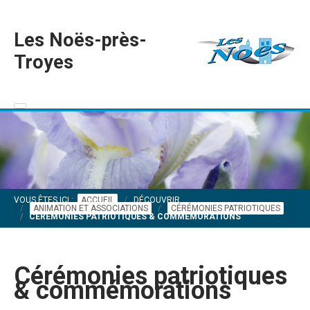
Les Noës-près-
Troyes
VOUS ÊTES ICI :
ACCUEIL
DÉCOUVRIR
ANIMATION ET ASSOCIATIONS
CÉRÉMONIES PATRIOTIQUES
CÉRÉMONIES PATRIOTIQUES & COMMÉMORATIONS
Cérémonies patriotiques
& commémorations