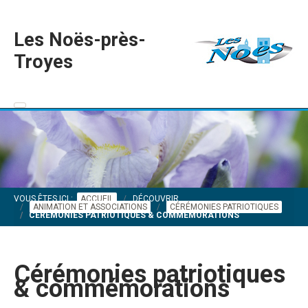
Les Noës-près-
Troyes
VOUS ÊTES ICI :
ACCUEIL
DÉCOUVRIR
ANIMATION ET ASSOCIATIONS
CÉRÉMONIES PATRIOTIQUES
CÉRÉMONIES PATRIOTIQUES & COMMÉMORATIONS
Cérémonies patriotiques
& commémorations