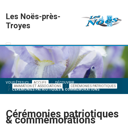
Les Noës-près-
Troyes
VOUS ÊTES ICI :
ACCUEIL
DÉCOUVRIR
ANIMATION ET ASSOCIATIONS
CÉRÉMONIES PATRIOTIQUES
CÉRÉMONIES PATRIOTIQUES & COMMÉMORATIONS
Cérémonies patriotiques
& commémorations