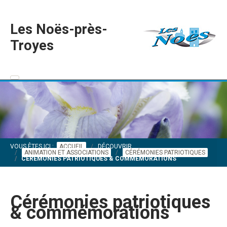
Les Noës-près-
Troyes
VOUS ÊTES ICI :
ACCUEIL
DÉCOUVRIR
ANIMATION ET ASSOCIATIONS
CÉRÉMONIES PATRIOTIQUES
CÉRÉMONIES PATRIOTIQUES & COMMÉMORATIONS
Cérémonies patriotiques
& commémorations