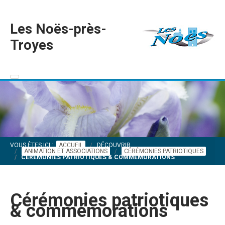
Les Noës-près-
Troyes
VOUS ÊTES ICI :
ACCUEIL
DÉCOUVRIR
ANIMATION ET ASSOCIATIONS
CÉRÉMONIES PATRIOTIQUES
CÉRÉMONIES PATRIOTIQUES & COMMÉMORATIONS
Cérémonies patriotiques
& commémorations