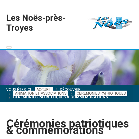
Les Noës-près-
Troyes
VOUS ÊTES ICI :
ACCUEIL
DÉCOUVRIR
ANIMATION ET ASSOCIATIONS
CÉRÉMONIES PATRIOTIQUES
CÉRÉMONIES PATRIOTIQUES & COMMÉMORATIONS
Cérémonies patriotiques
& commémorations