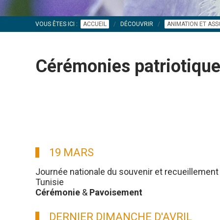
VOUS ÊTES ICI :
ACCUEIL
DÉCOUVRIR
ANIMATION ET ASS
Cérémonies patriotiq
19 MARS
Journée nationale du souvenir et recueillement 
Tunisie
Cérémonie
&
Pavoisement
DERNIER DIMANCHE D'AVRIL