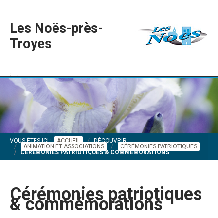
Les Noës-près-
Troyes
VOUS ÊTES ICI :
ACCUEIL
DÉCOUVRIR
ANIMATION ET ASSOCIATIONS
CÉRÉMONIES PATRIOTIQUES
CÉRÉMONIES PATRIOTIQUES & COMMÉMORATIONS
Cérémonies patriotiques
& commémorations