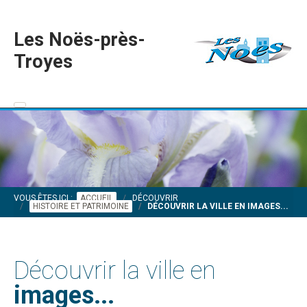
Les Noës-près-
Troyes
VOUS ÊTES ICI :
ACCUEIL
DÉCOUVRIR
HISTOIRE ET PATRIMOINE
DÉCOUVRIR LA VILLE EN IMAGES...
Découvrir la ville en
images...