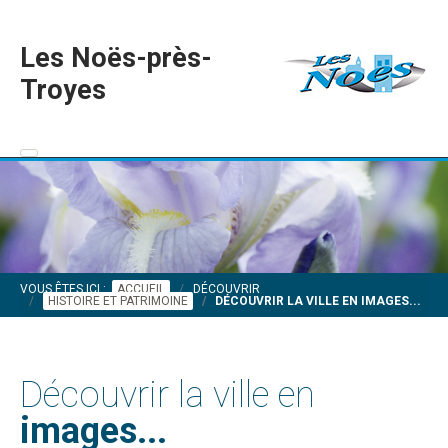
Les Noës-près-
Troyes
VOUS ÊTES ICI :
ACCUEIL
DÉCOUVRIR
HISTOIRE ET PATRIMOINE
DÉCOUVRIR LA VILLE EN IMAGES...
Découvrir la ville en
images...