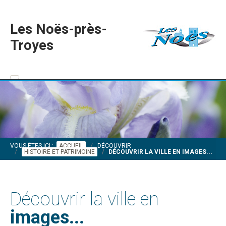
Les Noës-près-
Troyes
VOUS ÊTES ICI :
ACCUEIL
DÉCOUVRIR
HISTOIRE ET PATRIMOINE
DÉCOUVRIR LA VILLE EN IMAGES...
Découvrir la ville en
images...