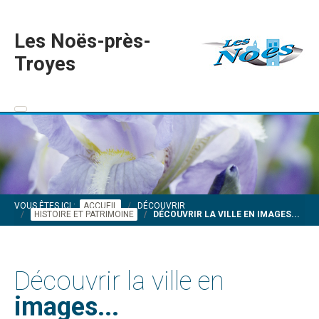
Les Noës-près-
Troyes
VOUS ÊTES ICI :
ACCUEIL
DÉCOUVRIR
HISTOIRE ET PATRIMOINE
DÉCOUVRIR LA VILLE EN IMAGES...
Découvrir la ville en
images...