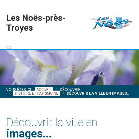
Les Noës-près-
Troyes
VOUS ÊTES ICI :
ACCUEIL
DÉCOUVRIR
HISTOIRE ET PATRIMOINE
DÉCOUVRIR LA VILLE EN IMAGES...
Découvrir la ville en
images...