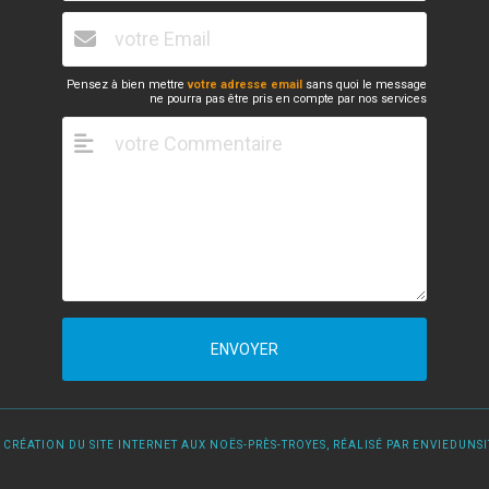
Pensez à bien mettre
votre adresse email
sans quoi le message
ne pourra pas être pris en compte par nos services
ENVOYER
 CRÉATION DU SITE INTERNET AUX NOËS-PRÈS-TROYES, RÉALISÉ PAR ENVIEDUNSIT