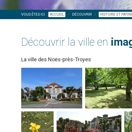
VOUS ÊTES ICI :
ACCUEIL
DÉCOUVRIR
HISTOIRE ET PATR
Découvrir la ville en
imag
La ville des Noës-près-Troyes