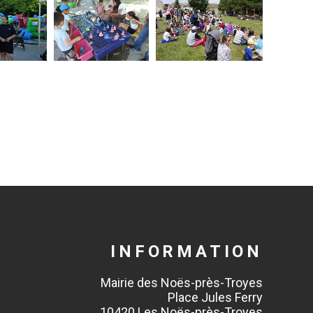
INFORMATION
Mairie des Noës-près-Troyes
Place Jules Ferry
10420 Les Noës-près-Troyes