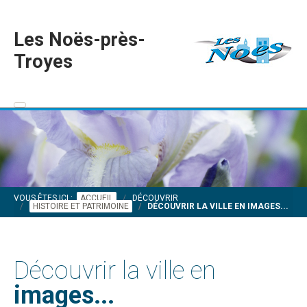
Les Noës-près-
Troyes
VOUS ÊTES ICI :
ACCUEIL
DÉCOUVRIR
HISTOIRE ET PATRIMOINE
DÉCOUVRIR LA VILLE EN IMAGES...
Découvrir la ville en
images...