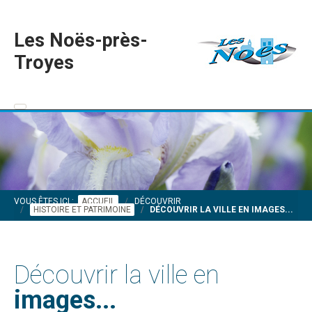
Les Noës-près-
Troyes
VOUS ÊTES ICI :
ACCUEIL
DÉCOUVRIR
HISTOIRE ET PATRIMOINE
DÉCOUVRIR LA VILLE EN IMAGES...
Découvrir la ville en
images...