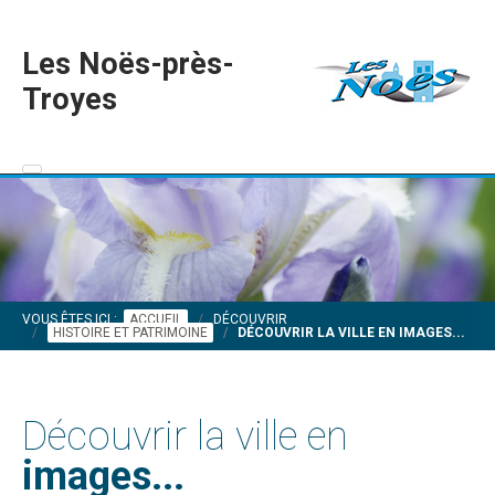
Les Noës-près-
Troyes
VOUS ÊTES ICI :
ACCUEIL
DÉCOUVRIR
HISTOIRE ET PATRIMOINE
DÉCOUVRIR LA VILLE EN IMAGES...
Découvrir la ville en
images...