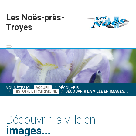
Les Noës-près-
Troyes
VOUS ÊTES ICI :
ACCUEIL
DÉCOUVRIR
HISTOIRE ET PATRIMOINE
DÉCOUVRIR LA VILLE EN IMAGES...
Découvrir la ville en
images...