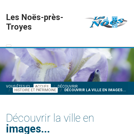
Les Noës-près-
Troyes
VOUS ÊTES ICI :
ACCUEIL
DÉCOUVRIR
HISTOIRE ET PATRIMOINE
DÉCOUVRIR LA VILLE EN IMAGES...
Découvrir la ville en
images...