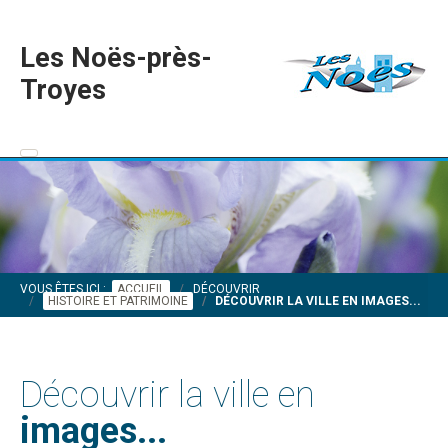
Les Noës-près-
Troyes
VOUS ÊTES ICI :
ACCUEIL
DÉCOUVRIR
HISTOIRE ET PATRIMOINE
DÉCOUVRIR LA VILLE EN IMAGES...
Découvrir la ville en
images...