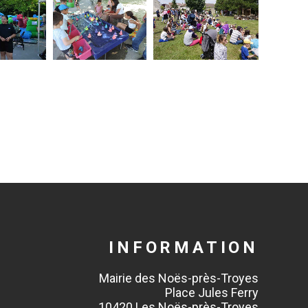
INFORMATION
Mairie des Noës-près-Troyes
Place Jules Ferry
10420 Les Noës-près-Troyes