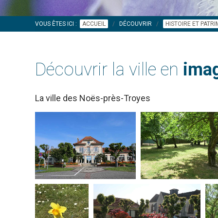
VOUS ÊTES ICI :
ACCUEIL
DÉCOUVRIR
HISTOIRE ET PATR
Découvrir la ville en
imag
La ville des Noës-près-Troyes