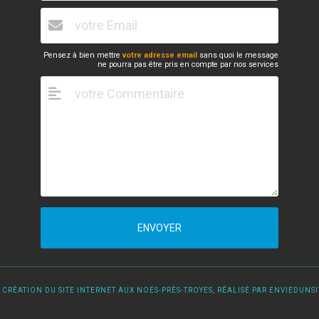
Pensez à bien mettre
votre adresse email
sans quoi le message
ne pourra pas être pris en compte par nos services
ENVOYER
 CRÉATION DU SITE INTERNET AUX NOËS-PRÈS-TROYES, RÉALISÉ PAR ENVIEDUNSIT