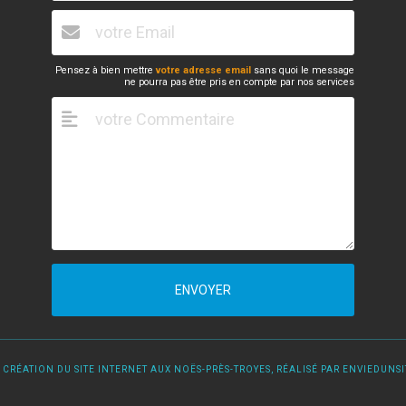
Pensez à bien mettre
votre adresse email
sans quoi le message
ne pourra pas être pris en compte par nos services
ENVOYER
 CRÉATION DU SITE INTERNET AUX NOËS-PRÈS-TROYES, RÉALISÉ PAR ENVIEDUNSIT