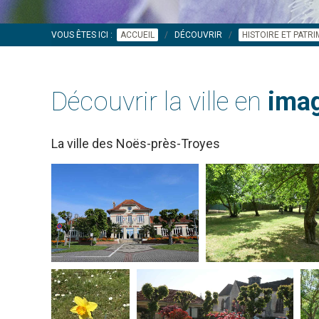
VOUS ÊTES ICI :
ACCUEIL
DÉCOUVRIR
HISTOIRE ET PATR
Découvrir la ville en
imag
La ville des Noës-près-Troyes