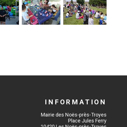
INFORMATION
Mairie des Noës-près-Troyes
Place Jules Ferry
10420 Les Noës-près-Troyes