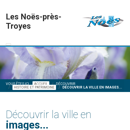
Les Noës-près-
Troyes
VOUS ÊTES ICI :
ACCUEIL
DÉCOUVRIR
HISTOIRE ET PATRIMOINE
DÉCOUVRIR LA VILLE EN IMAGES...
Découvrir la ville en
images...