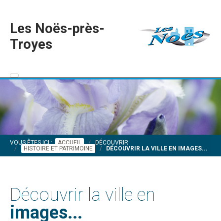
Les Noës-près-
Troyes
VOUS ÊTES ICI :
ACCUEIL
DÉCOUVRIR
HISTOIRE ET PATRIMOINE
DÉCOUVRIR LA VILLE EN IMAGES...
Découvrir la ville en
images...