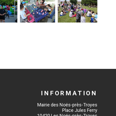
INFORMATION
Mairie des Noës-près-Troyes
Place Jules Ferry
10420 Les Noës-près-Troyes