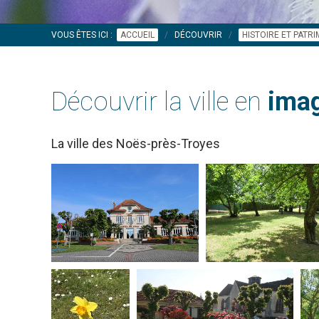
VOUS ÊTES ICI :
ACCUEIL
DÉCOUVRIR
HISTOIRE ET PATR
Découvrir la ville en
imag
La ville des Noës-près-Troyes