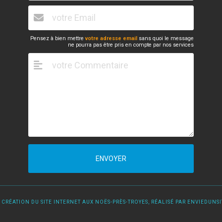
Pensez à bien mettre
votre adresse email
sans quoi le message
ne pourra pas être pris en compte par nos services
ENVOYER
 CRÉATION DU SITE INTERNET AUX NOËS-PRÈS-TROYES, RÉALISÉ PAR ENVIEDUNSIT