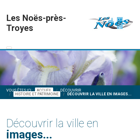
Les Noës-près-
Troyes
VOUS ÊTES ICI :
ACCUEIL
DÉCOUVRIR
HISTOIRE ET PATRIMOINE
DÉCOUVRIR LA VILLE EN IMAGES...
Découvrir la ville en
images...