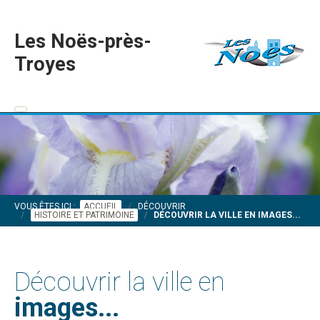
Les Noës-près-
Troyes
VOUS ÊTES ICI :
ACCUEIL
DÉCOUVRIR
HISTOIRE ET PATRIMOINE
DÉCOUVRIR LA VILLE EN IMAGES...
Découvrir la ville en
images...