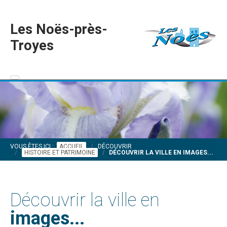
Les Noës-près-
Troyes
VOUS ÊTES ICI :
ACCUEIL
DÉCOUVRIR
HISTOIRE ET PATRIMOINE
DÉCOUVRIR LA VILLE EN IMAGES...
Découvrir la ville en
images...