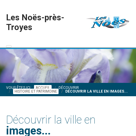
Les Noës-près-
Troyes
VOUS ÊTES ICI :
ACCUEIL
DÉCOUVRIR
HISTOIRE ET PATRIMOINE
DÉCOUVRIR LA VILLE EN IMAGES...
Découvrir la ville en
images...