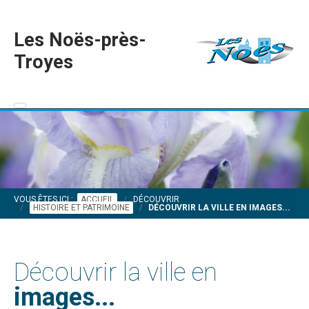
Les Noës-près-
Troyes
VOUS ÊTES ICI :
ACCUEIL
DÉCOUVRIR
HISTOIRE ET PATRIMOINE
DÉCOUVRIR LA VILLE EN IMAGES...
Découvrir la ville en
images...