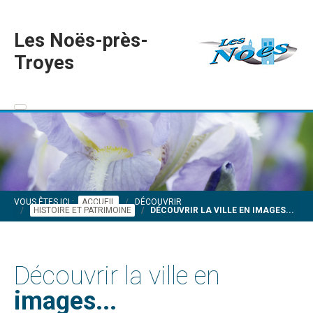
Les Noës-près-
Troyes
VOUS ÊTES ICI :
ACCUEIL
DÉCOUVRIR
HISTOIRE ET PATRIMOINE
DÉCOUVRIR LA VILLE EN IMAGES...
Découvrir la ville en
images...