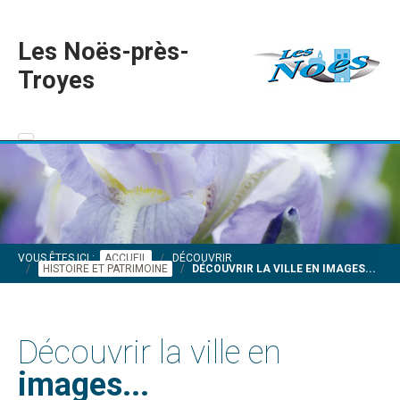
Les Noës-près-
Troyes
VOUS ÊTES ICI :
ACCUEIL
DÉCOUVRIR
HISTOIRE ET PATRIMOINE
DÉCOUVRIR LA VILLE EN IMAGES...
Découvrir la ville en
images...