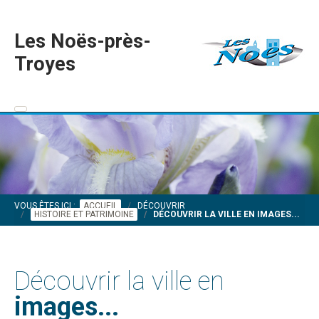
Les Noës-près-
Troyes
VOUS ÊTES ICI :
ACCUEIL
DÉCOUVRIR
HISTOIRE ET PATRIMOINE
DÉCOUVRIR LA VILLE EN IMAGES...
Découvrir la ville en
images...