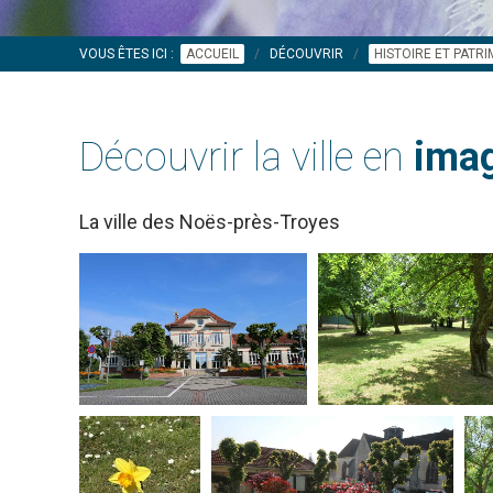
VOUS ÊTES ICI :
ACCUEIL
DÉCOUVRIR
HISTOIRE ET PATR
Découvrir la ville en
imag
La ville des Noës-près-Troyes