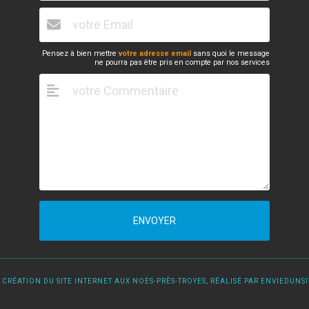
Pensez à bien mettre
votre adresse email
sans quoi le message
ne pourra pas être pris en compte par nos services
ENVOYER
 CRÉATION DU SITE INTERNET AUX NOËS-PRÈS-TROYES, RÉALISÉ PAR ENVIEDUNSIT