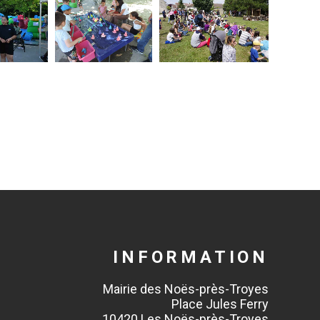
INFORMATION
Mairie des Noës-près-Troyes
Place Jules Ferry
10420 Les Noës-près-Troyes